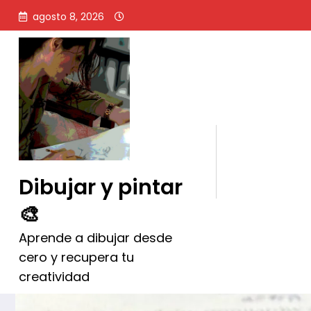
Saltar
agosto 8, 2026
al
contenido
La intuición y el arte de c
Dibujar y pintar
🎨
Aprende a dibujar desde
cero y recupera tu
creatividad