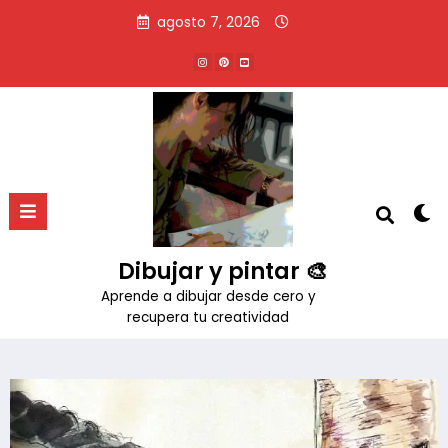
Saltar
agosto 7, 2026
al
contenido
Técnica para realizar paisajes
con acuarela y tinta
Inicio
Técnicas de dibujo y pintura
Dibujar y pintar 🎨
Técnica para realizar paisajes con acuarela y tinta
Aprende a dibujar desde cero y
recupera tu creatividad