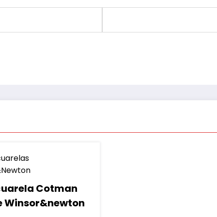
cuarela Cotman
e Winsor&newton