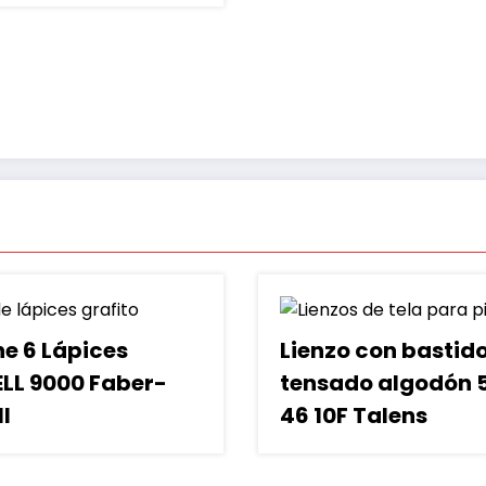
he 6 Lápices
Lienzo con bastid
LL 9000 Faber-
tensado algodón 5
l
46 10F Talens