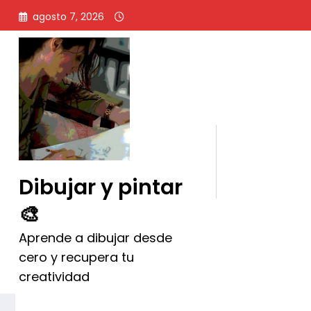
Saltar
agosto 7, 2026
al
contenido
Daler-Rowney Graduate 1
Pintura Acrílica
Dibujar y pintar
🎨
Aprende a dibujar desde
cero y recupera tu
creatividad