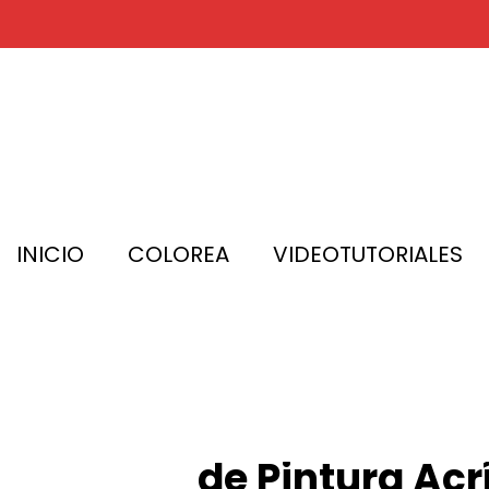
20ml Set de
INICIO
COLOREA
VIDEOTUTORIALES
Daler-Rown
Daler-Rowney 
de Pintura Acr