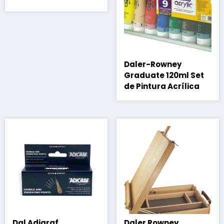
Daler-Rowney
Graduate 120ml Set
de Pintura Acrílica
Dal Adigraf
Daler Rowney