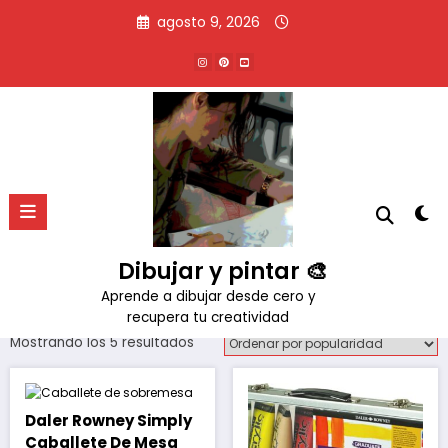
Saltar
agosto 9, 2026
al
contenido
Marca:
Daler Rowney
Inicio
Productos
Daler Rowney
Dibujar y pintar 🎨
Aprende a dibujar desde cero y
recupera tu creatividad
Ordenado
Mostrando los 5 resultados
por
popularidad
Daler Rowney Simply
Caballete De Mesa