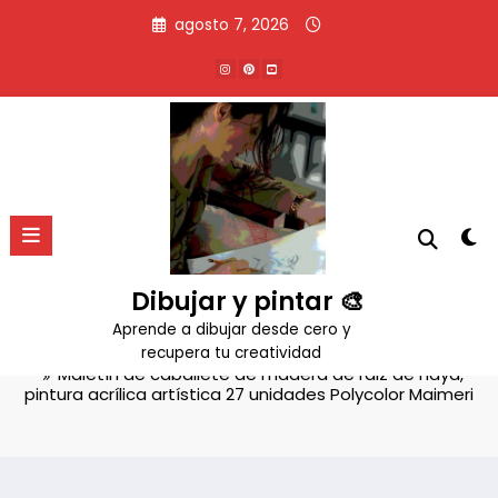
Saltar
agosto 7, 2026
al
contenido
Maletín de caballete de madera
de raiz de haya, pintura acrílica
artística 27 unidades Polycolor
Dibujar y pintar 🎨
Maimeri
Aprende a dibujar desde cero y
Inicio
Productos
recupera tu creatividad
Maletín de caballete de madera de raiz de haya,
pintura acrílica artística 27 unidades Polycolor Maimeri