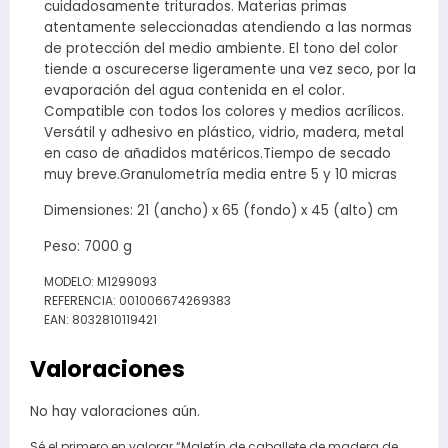
cuidadosamente triturados. Materias primas
atentamente seleccionadas atendiendo a las normas
de protección del medio ambiente. El tono del color
tiende a oscurecerse ligeramente una vez seco, por la
evaporación del agua contenida en el color.
Compatible con todos los colores y medios acrílicos.
Versátil y adhesivo en plástico, vidrio, madera, metal
en caso de añadidos matéricos.Tiempo de secado
muy breve.Granulometría media entre 5 y 10 micras
Dimensiones: 21 (ancho) x 65 (fondo) x 45 (alto) cm
Peso: 7000 g
MODELO: M1299093
REFERENCIA: 001006674269383
EAN: 8032810119421
Valoraciones
No hay valoraciones aún.
Sé el primero en valorar “Maletín de caballete de madera de