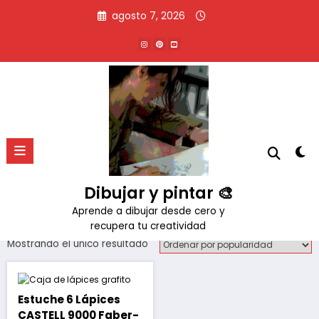
Saltar
agosto 7, 2026
al
contenido
Etiqueta:
grafito
Inicio
Productos
grafito
Dibujar y pintar 🎨
Aprende a dibujar desde cero y
recupera tu creatividad
Mostrando el único resultado
Estuche 6 Lápices
CASTELL 9000 Faber-