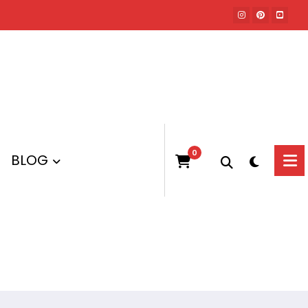
Inicio
Productos
Van Gogh
0
BLOG