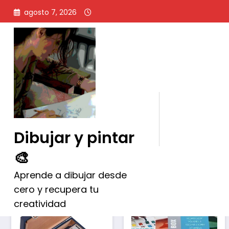
Saltar
agosto 7, 2026
al
contenido
Marca:
Van Gogh
Dibujar y pintar
🎨
Ordenado
Mostrando los 3 resultados
Aprende a dibujar desde
por
cero y recupera tu
popularidad
creatividad