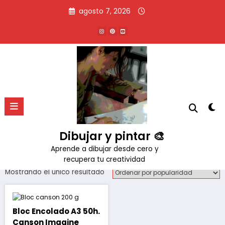
Saltar
agosto 7, 2026
al
contenido
Marca:
Canson
Inicio
Productos
Canson
Dibujar y pintar 🎨
Aprende a dibujar desde cero y
recupera tu creatividad
Mostrando el único resultado
Bloc Encolado A3 50h.
Canson Imagine